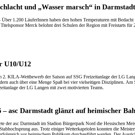
schlacht und „Wasser marsch“ in Darmstadt
 – Über 1.200 LäuferInnen haben den hohen Temperaturen mit Bedacht
 Titelsponsor Merck belohnt drei Schulen der Region mit Freistarts für
er U10/U12
m 2. KILA-Wettbewerb der Saison auf SSG Freizeitanlage der LG Langen 
ern auch über eine Menge Spaß bei vier vielseitigen Disziplinen. Am 
izeitanlage der LG Langen mit zwei motivierten Teams.
6 – asc Darmstadt glänzt auf heimischer Ba
ete der asc Darmstadt im Stadion Bürgerpark Nord die Hessischen Meis
tabhochsprung aus. Trotz einiger Wetterkapriolen konnten die Meiste
rfolgreich vor heimischem Publikum durchgeführt werden. Der Ausricht