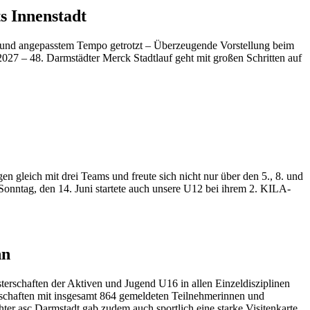
s Innenstadt
 und angepasstem Tempo getrotzt – Überzeugende Vorstellung beim
 2027 – 48. Darmstädter Merck Stadtlauf geht mit großen Schritten auf
gleich mit drei Teams und freute sich nicht nur über den 5., 8. und
Sonntag, den 14. Juni startete auch unsere U12 bei ihrem 2. KILA-
hn
terschaften der Aktiven und Jugend U16 in allen Einzeldisziplinen
rschaften mit insgesamt 864 gemeldeten Teilnehmerinnen und
er asc Darmstadt gab zudem auch sportlich eine starke Visitenkarte