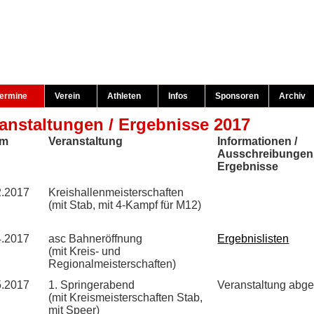
ermine
Verein
Athleten
Infos
Sponsoren
Archiv
anstaltungen / Ergebnisse 2017
um
Veranstaltung
Informationen /
Ausschreibungen 
Ergebnisse
2.2017
Kreishallenmeisterschaften
(mit Stab, mit 4-Kampf für M12)
4.2017
asc Bahneröffnung
Ergebnislisten
(mit Kreis- und
Regionalmeisterschaften)
5.2017
1. Springerabend
Veranstaltung abge
(mit Kreismeisterschaften Stab,
mit Speer)