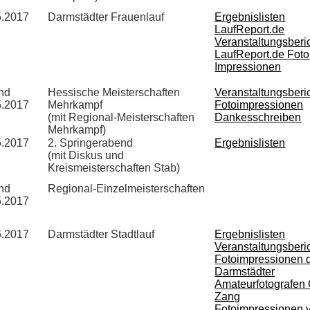
5.2017
Darmstädter Frauenlauf
Ergebnislisten
LaufReport.de
Veranstaltungsberi
LaufReport.de Foto
Impressionen
und
Hessische Meisterschaften
Veranstaltungsberi
5.2017
Mehrkampf
Fotoimpressionen
(mit Regional-Meisterschaften
Dankesschreiben
Mehrkampf)
5.2017
2. Springerabend
Ergebnislisten
(mit Diskus und
Kreismeisterschaften Stab)
und
Regional-Einzelmeisterschaften
5.2017
6.2017
Darmstädter Stadtlauf
Ergebnislisten
Veranstaltungsberi
Fotoimpressionen 
Darmstädter
Amateurfotografen 
Zang
Fotoimpressionen 