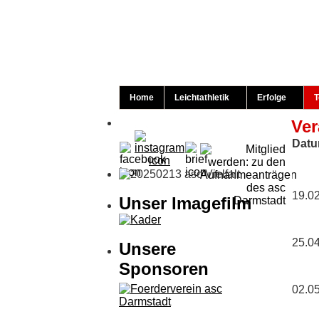
Home
Leichtathletik
Erfolge
T
Ver
Dat
19.0
Unser Imagefilm
25.0
Unsere
Sponsoren
02.0