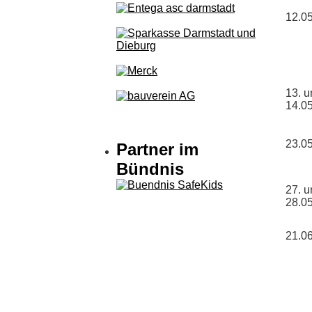
12.0
13. 
14.0
23.0
Partner im
Bündnis
27. 
28.0
21.0