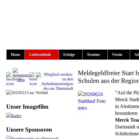
Home
Leichtathletik
Erfolge
Termine
Verein
At
Meldegeldfreier Start 
Schulen aus der Regio
"Auf die Plä
Merck Stadt
Unser Imagefilm
in Abstimmu
besonderen G
Merck Tea
Darmstadt u
Unsere Sponsoren
Schülerinne