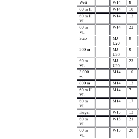
Weit
W14
8
60 m H
W14
10
60 m H
W14
12
VL
60 m
W14
22
VL
Stab
MJ
9
U20
200 m
MJ
9
U20
60 m
MJ
23
VL
U20
3.000
M14
10
m
800 m
M14
13
60 m H
M14
7
VL
60 m
M14
17
VL
Kugel
W15
13
60 m
W15
21
VL
60 m
W15
20
VL