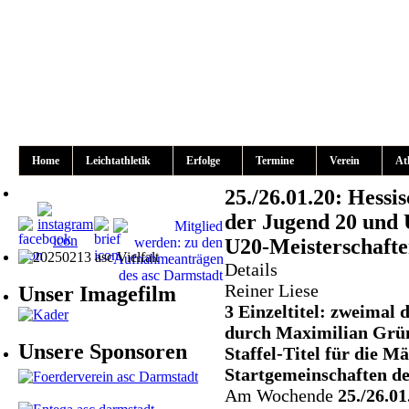
Home
Leichtathletik
Erfolge
Termine
Verein
At
25./26.01.20: Hessi
der Jugend 20 und 
U20-Meisterschaft
Details
Reiner Liese
Unser Imagefilm
3 Einzeltitel: zweimal
durch Maximilian Grü
Unsere Sponsoren
Staffel-Titel für die M
Startgemeinschaften d
Am Wochende
25./26.01