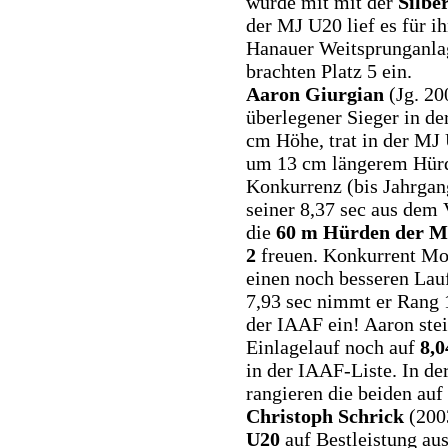
wurde mit mit der
Silbe
der MJ U20 lief es für 
Hanauer Weitsprunganlag
brachten Platz 5 ein.
Aaron Giurgian
(Jg. 20
überlegener Sieger in d
cm Höhe, trat in der MJ
um 13 cm längerem Hürd
Konkurrenz (bis Jahrgan
seiner 8,37 sec aus dem 
die
60 m Hürden der M
2
freuen. Konkurrent Mo
einen noch besseren Lauf
7,93 sec nimmt er Rang 
der IAAF ein! Aaron stei
Einlagelauf noch auf
8,0
in der IAAF-Liste. In de
rangieren die beiden auf
Christoph Schrick
(200
U20
auf Bestleistung au