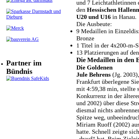
und 7 Leichtathletinnen 
den
Hessischen Hallenm
U20 und U16
in Hanau.
Die Ausbeute:
9 Medaillen in Einzeldisz
Bronze
1 Titel in der 4x200-m-
13 Platzierungen auf den 
Die Medaillen in den E
Partner im
Die Goldenen
Bündnis
Jule Behrens
(Jg. 2003)
Frankfurt überlegene Si
mit 4:59,38 min, stellte
Konkurrenz in der älter
und 2002) über diese Str
diesmal nichts anbrennen
Spitze weg, unbeeindruc
Miriam Ruoff (2002) au
hatte. Schnell zeigte sich
„drauf“ hat. Beim Zielein