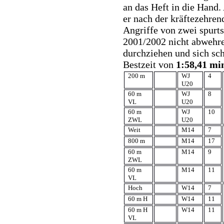
an das Heft in die Hand.
er nach der kräftezehren
Angriffe von zwei spurts
2001/2002 nicht abwehre
durchziehen und sich sch
Bestzeit von
1:58,41 mi
200 m
WJ
4
U20
60 m
WJ
8
VL
U20
60 m
WJ
10
ZWL
U20
Weit
M14
7
800 m
M14
17
60 m
M14
9
ZWL
60 m
M14
11
VL
Hoch
W14
7
60 m H
W14
11
60 m H
W14
11
VL